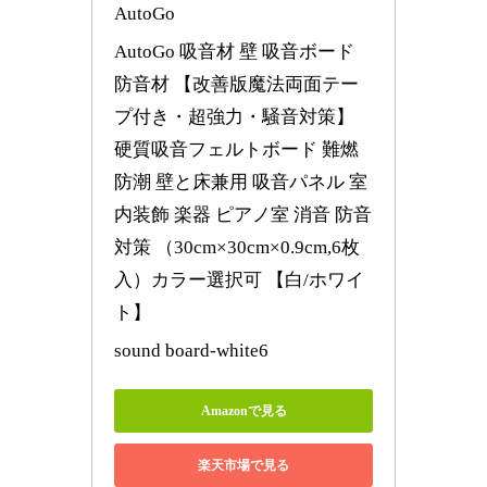
AutoGo
AutoGo 吸音材 壁 吸音ボード 
防音材 【改善版魔法両面テー
プ付き・超強力・騒音対策】 
硬質吸音フェルトボード 難燃 
防潮 壁と床兼用 吸音パネル 室
内装飾 楽器 ピアノ室 消音 防音
対策 （30cm×30cm×0.9cm,6枚
入）カラー選択可 【白/ホワイ
ト】
sound board-white6
Amazonで見る
楽天市場で見る