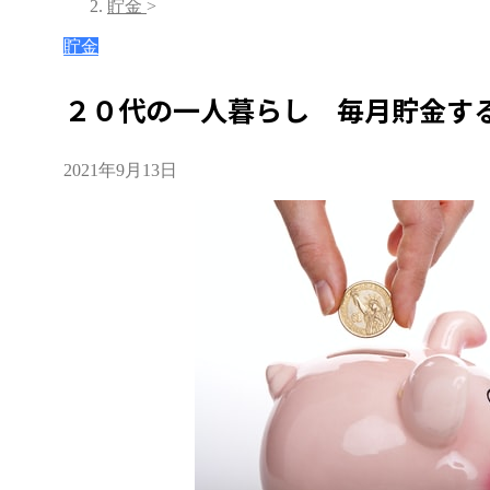
貯金
>
貯金
２０代の一人暮らし 毎月貯金す
2021年9月13日