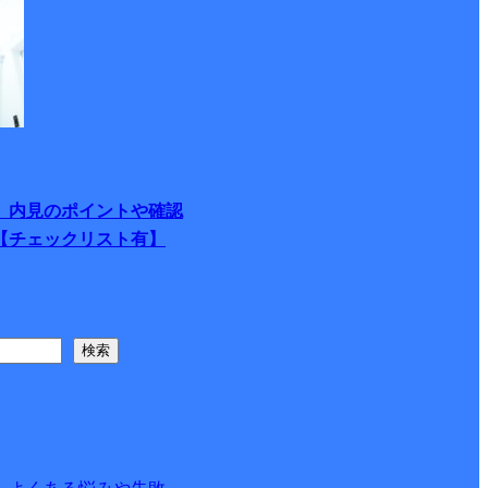
 内見のポイントや確認
【チェックリスト有】
検索