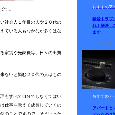
おすすめア
いです。
騒音トラブ
多い社会人１年目の人や２０代の
れ！解決し
らえている人もなかなか多くはな
ます。
2021/12/10
なる家賃や光熱費等、日々の出費
出来ないと悩む２０代の人はもの
管理もすべて自分でしなくてはい
おすすめア
のは仕事を覚えて成長していくの
アパートと
当然のことですので、そういった
どうなの？