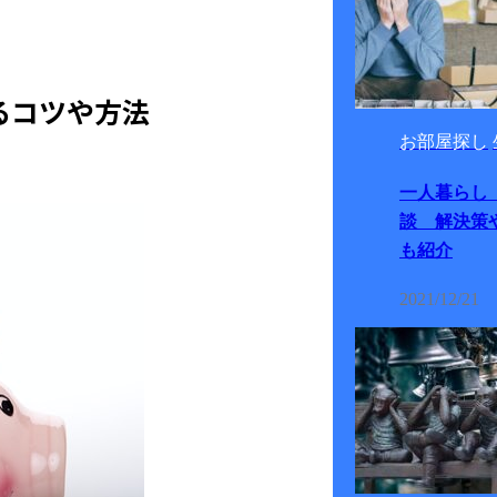
るコツや方法
お部屋探し
一人暮らし
談 解決策
も紹介
2021/12/21