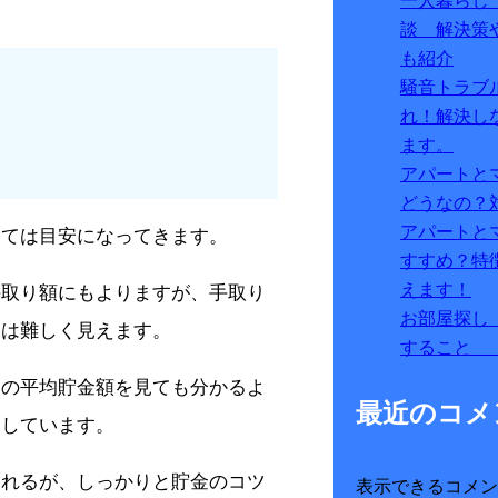
一人暮らし
談 解決策
も紹介
騒音トラブ
れ！解決し
ます。
アパートと
どうなの？
アパートと
しては目安になってきます。
すすめ？特
えます！
手取り額にもよりますが、手取り
お部屋探し
金は難しく見えます。
すること 
しの平均貯金額を見ても分かるよ
最近のコメ
をしています。
われるが、しっかりと貯金のコツ
表示できるコメン